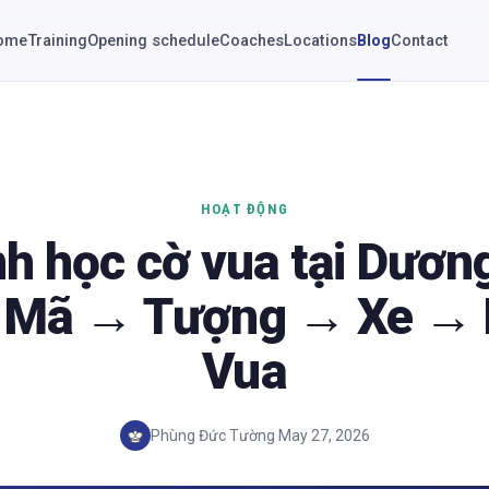
ome
Training
Opening schedule
Coaches
Locations
Blog
Contact
HOẠT ĐỘNG
nh học cờ vua tại Dươn
 Mã → Tượng → Xe →
Vua
Phùng Đức Tường
·
May 27, 2026