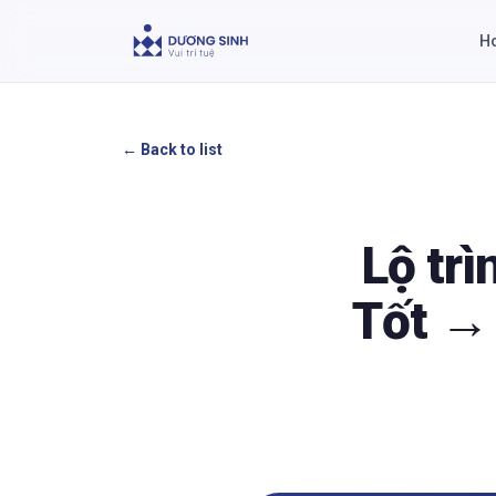
H
←
Back to list
Lộ trì
Tốt →