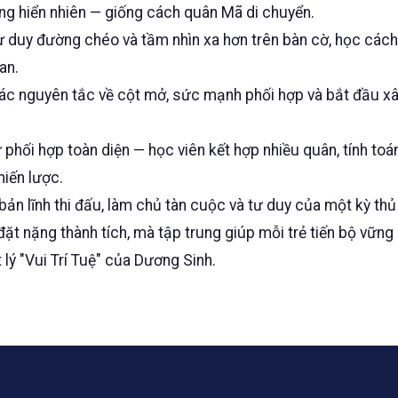
ông hiển nhiên — giống cách quân Mã di chuyển.
tư duy đường chéo và tầm nhìn xa hơn trên bàn cờ, học cách
an.
c nguyên tắc về cột mở, sức mạnh phối hợp và bắt đầu x
phối hợp toàn diện — học viên kết hợp nhiều quân, tính to
hiến lược.
ản lĩnh thi đấu, làm chủ tàn cuộc và tư duy của một kỳ thủ
đặt nặng thành tích, mà tập trung giúp mỗi trẻ tiến bộ vữn
t lý "Vui Trí Tuệ" của Dương Sinh.